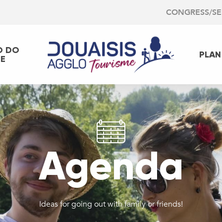
CONGRESS/S
O DO
PLAN
EE
Agenda
Ideas for going out with family or friends!