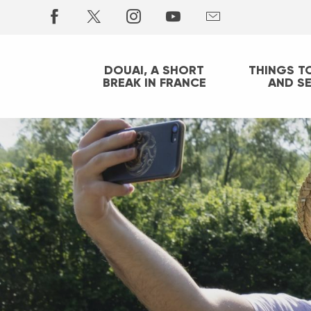
Aller
au
contenu
principal
DOUAI, A SHORT
THINGS T
BREAK IN FRANCE
AND S