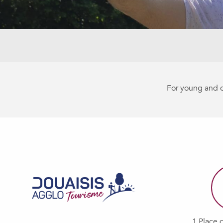
For young and ol
Arkéos - Atelier artisan enfant : Dragon d'argile
Orionis, planétarium du Douaisis - Le Soleil, notre étoile.
Orionis, planétarium du Douaisis - Observatoire : le ciel en pl
Bateaux promenades du Vieux-Douai
Orionis, planétarium du Douaisis - L'Aube de l'ère spatiale
Belfry & Carillon
Orionis, planétarium du Douaisis - Ciel profond
Orionis, planétarium du Douaisis - CAPCOM GO !
1 Place 
Orionis, planétarium du Douaisis - Nous sommes des étoiles