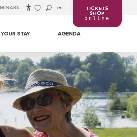
en
EMINARS
TICKETS
SHOP
Accessibilité
Search
Voir les favoris
online
 YOUR STAY
AGENDA