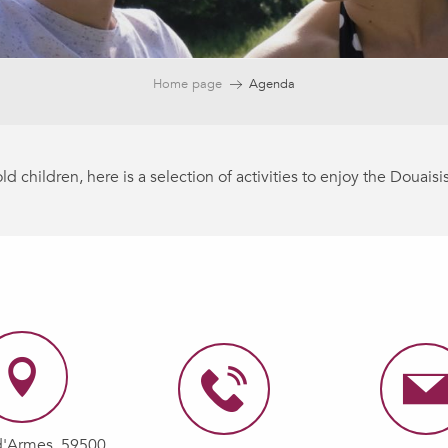
Home page
Agenda
d children, here is a selection of activities to enjoy the Douaisis
ein jour
d'Armes, 59500
e survie