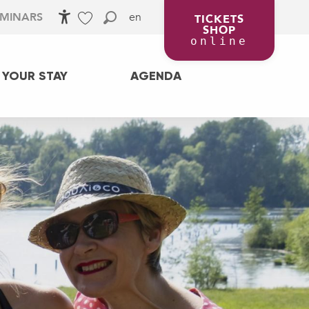
en
EMINARS
TICKETS
SHOP
Accessibilité
Search
Voir les favoris
online
 YOUR STAY
AGENDA