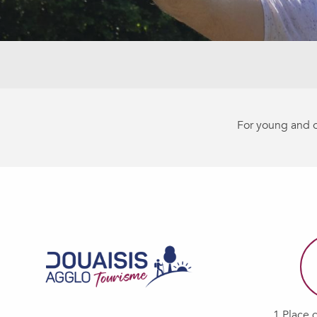
For young and ol
Arkéos - Atelier artisan enfant : Dragon d'argile
Orionis, planétarium du Douaisis - Le Soleil, notre étoile.
Orionis, planétarium du Douaisis - Observatoire : le ciel en pl
Bateaux promenades du Vieux-Douai
Belfry & Carillon
Orionis, planétarium du Douaisis - L'Aube de l'ère spatiale
Orionis, planétarium du Douaisis - Le ciel au Moyen Age
Géocaching ®
1 Place 
Orionis, planétarium du Douaisis - Dinosaures, une histoire d