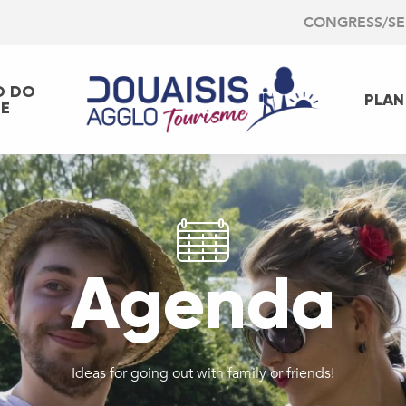
CONGRESS/S
O DO
PLAN
EE
Agenda
Ideas for going out with family or friends!