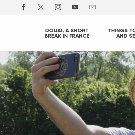
Aller
au
contenu
principal
DOUAI, A SHORT
THINGS T
BREAK IN FRANCE
AND S