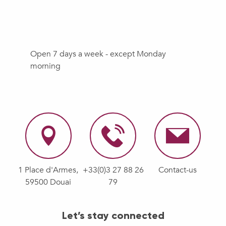
Patinoire Polarys - Karting sur glace
Once upon a time there was the belfry
Arkéos - Atelier vacances enfants : C'est quoi ce chantier ?
Open 7 days a week - except Monday
morning
1 Place d'Armes,
+33(0)3 27 88 26
Contact-us
59500 Douai
79
Let’s stay connected