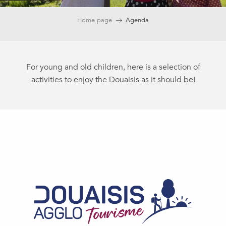
Home page
Agenda
For young and old children, here is a selection of
activities to enjoy the Douaisis as it should be!
Ateliers créatifs chez Saâm - Peinture sur toile
Conservatoire d'Espaces Naturels des Hauts de France - Pay
P'tit train touristique à Douai
Douai en 60' chrono
Apér'eau à bord des bateaux promenades du Vieux-Douai
Arkéos - Atelier en famille - Au temps des chevaliers
Arkéos - Les ateliers des vacances : Fort comme un château !
Musée-parc Arkéos - Atelier artisan tout public : musique !
Visite-goûter chez les Gayant