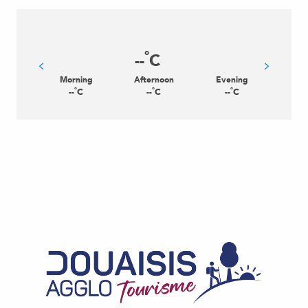
°
--
C
Morning
Afternoon
Evening
°
°
°
--
C
--
C
--
C