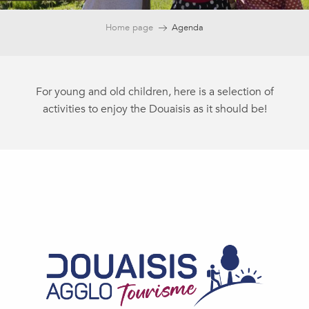
Home page
Agenda
For young and old children, here is a selection of
activities to enjoy the Douaisis as it should be!
Fête du boeuf à Bugnicourt
La Ferme à la plage
Art Book and Printmaking Workshop
Événement Nature & Vous - Les petits remèdes par l'aliment
Sophr'étrange à Hamel, entre marais et dolmen
Trott'Expérience - Autour de Flines-lez-Râches
Journée bien-être, santé et solidarité à Guesnain
Foire à l'ail fumé d'Arleux
Patinoire Polarys - Petit déjeuner offert