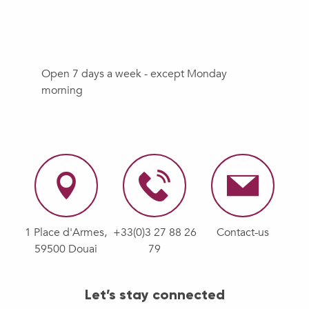
Événement Nature & Vous - Sur la piste des animaux
Festival Sin Manga
Faites entrer les faits divers !
Open 7 days a week - except Monday
morning
1 Place d'Armes,
+33(0)3 27 88 26
Contact-us
59500 Douai
79
Let’s stay connected