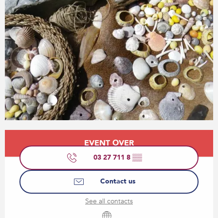
Opening hours & contact details
EVENT OVER
03 27 711 8
▒▒
Contact us
See all contacts