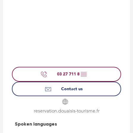
03 27 711 8
▒▒
Contact us
reservation.douaisis-tourisme.fr
Spoken languages
Spoken languages