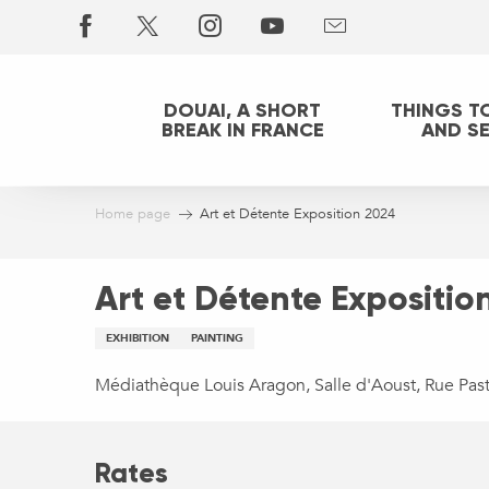
Aller
au
contenu
principal
DOUAI, A SHORT
THINGS T
BREAK IN FRANCE
AND S
Home page
Art et Détente Exposition 2024
Art et Détente Expositio
EXHIBITION
PAINTING
Médiathèque Louis Aragon, Salle d'Aoust, Rue Pas
Rates