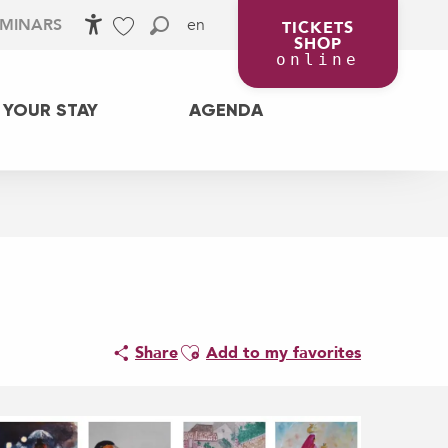
en
EMINARS
TICKETS
SHOP
Accessibilité
Search
Voir les favoris
online
 YOUR STAY
AGENDA
Ajouter aux favoris
Share
Add to my favorites