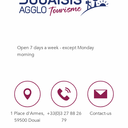
Open 7 days a week - except Monday
morning
1 Place d'Armes,
+33(0)3 27 88 26
Contact-us
59500 Douai
79