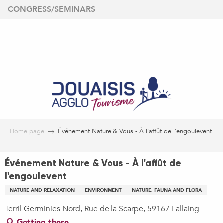
Aller
CONGRESS/SEMINARS
au
contenu
principal
Home page
Événement Nature & Vous - À l'affût de l'engoulevent
Événement Nature & Vous - À l'affût de
l'engoulevent
NATURE AND RELAXATION
ENVIRONMENT
NATURE, FAUNA AND FLORA
Terril Germinies Nord, Rue de la Scarpe, 59167 Lallaing
Getting there