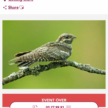
Ajouter aux favoris
Share
Opening hours & contact details
EVENT OVER
03 27 99 91
▒▒