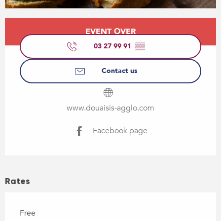
Opening hours & contact details
EVENT OVER
03 27 99 91
▒▒
Contact us
www.douaisis-agglo.com
Facebook page
Rates
Free