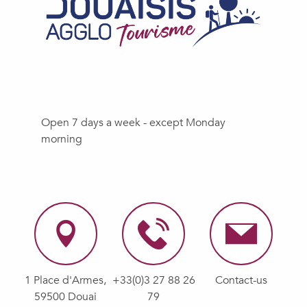
Open 7 days a week - except Monday
morning
1 Place d'Armes,
+33(0)3 27 88 26
Contact-us
59500 Douai
79