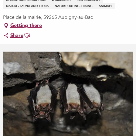
NATURE AND RELAXATION
WORKSHOPS
ENVIRONMENT
NATURE, FAUNA AND FLORA
NATURE OUTING, HIKING
ANIMALS
Place de la mairie, 59265 Aubigny-au-Bac
Getting there
Ajouter aux favoris
Share