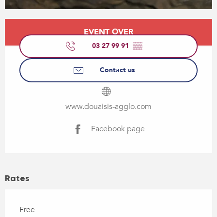
Opening hours & contact details
EVENT OVER
03 27 99 91
▒▒
Contact us
www.douaisis-agglo.com
Facebook page
Rates
Free