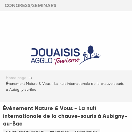
Aller
CONGRESS/SEMINARS
au
contenu
principal
Home page
Événement Nature & Vous - La nuit internationale de la chauve-souris
à Aubigny-au-Bac
Événement Nature & Vous - La nuit
internationale de la chauve-souris à Aubigny-
au-Bac