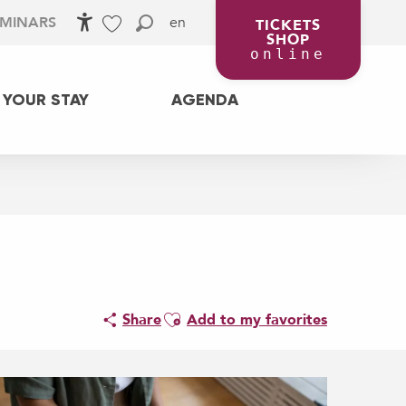
en
EMINARS
TICKETS
SHOP
Accessibilité
Search
Voir les favoris
online
 YOUR STAY
AGENDA
Ajouter aux favoris
Share
Add to my favorites