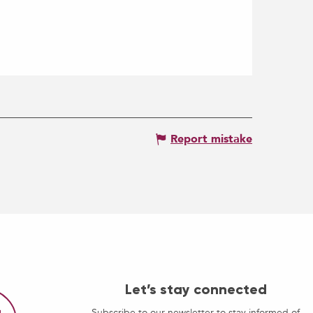
Report mistake
Let’s stay connected
Subscribe to our newsletter to stay informed of