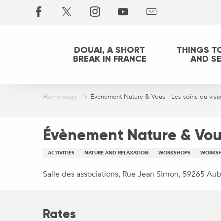
Aller
au
contenu
principal
DOUAI, A SHORT
THINGS T
BREAK IN FRANCE
AND S
Home page
Évènement Nature & Vous - Les soins du vis
Évènement Nature & Vous
ACTIVITIES
NATURE AND RELAXATION
WORKSHOPS
WORKS
Salle des associations, Rue Jean Simon, 59265 Au
Rates