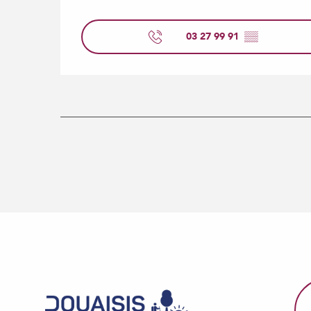
03 27 99 91
▒▒