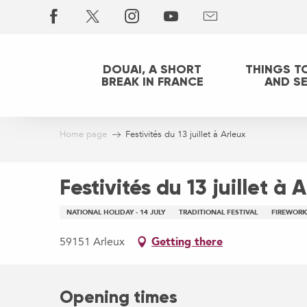
Aller
au
contenu
principal
DOUAI, A SHORT
THINGS T
BREAK IN FRANCE
AND S
Home page
Festivités du 13 juillet à Arleux
Festivités du 13 juillet à 
NATIONAL HOLIDAY - 14 JULY
TRADITIONAL FESTIVAL
FIREWORK
59151 Arleux
Getting there
Opening times