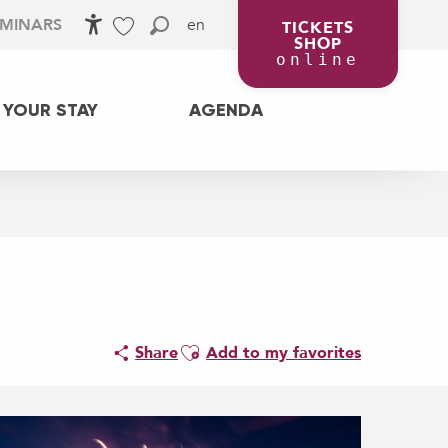
en
EMINARS
TICKETS
SHOP
Accessibilité
Search
Voir les favoris
online
 YOUR STAY
AGENDA
Ajouter aux favoris
Share
Add to my favorites