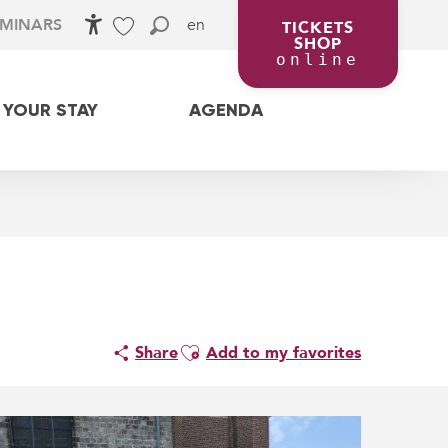
en
EMINARS
TICKETS
SHOP
Accessibilité
Search
Voir les favoris
online
 YOUR STAY
AGENDA
Ajouter aux favoris
Share
Add to my favorites