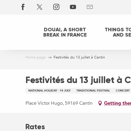
Aller
au
contenu
principal
DOUAI, A SHORT
THINGS T
BREAK IN FRANCE
AND S
Home page
Festivités du 13 juillet à Cantin
Festivités du 13 juillet à 
NATIONAL HOLIDAY - 14 JULY
TRADITIONAL FESTIVAL
CONCERT
Place Victor Hugo, 59169 Cantin
Getting the
Rates