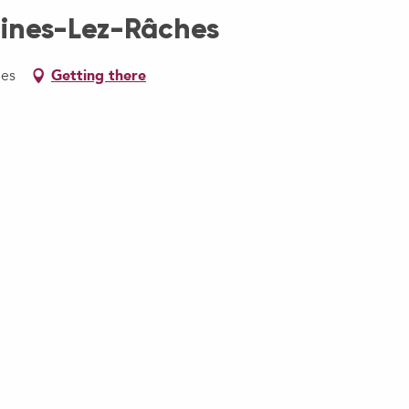
lines-Lez-Râches
hes
Getting there