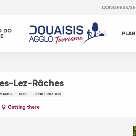
CONGRESS/S
O DO
PLAN
EE
nes-Lez-Râches
W MUSIC
MUSIC
REPRESENTATION
Getting there