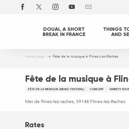
Aller
au
contenu
principal
DOUAI, A SHORT
THINGS T
BREAK IN FRANCE
AND S
Home page
Fête de la musique à Flines-Lez-Râches
Fête de la musique à Fli
FÊTE DE LA MUSIQUE (MUSIC FESTIVAL)
CONCERT
VARIETY SHO
Mer de flines-lez-raches, 59148 Flines-lez-Raches
Rates