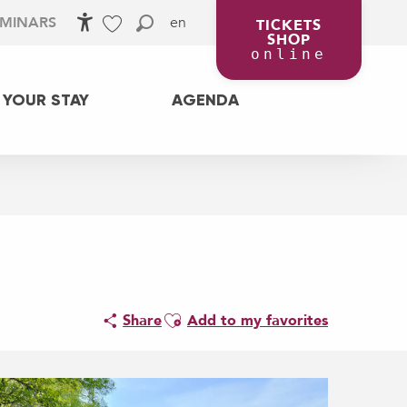
en
EMINARS
TICKETS
SHOP
Accessibilité
Search
Voir les favoris
online
 YOUR STAY
AGENDA
Ajouter aux favoris
Share
Add to my favorites