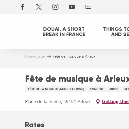
Aller
au
contenu
principal
DOUAI, A SHORT
THINGS T
BREAK IN FRANCE
AND S
Home page
Fête de musique à Arleux
Fête de musique à Arleu
FÊTE DE LA MUSIQUE (MUSIC FESTIVAL)
CONCERT
MUSIC
RE
Place de la mairie, 59151 Arleux
Getting the
Rates