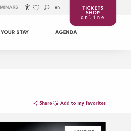
en
EMINARS
TICKETS
SHOP
Accessibilité
Search
Voir les favoris
online
 YOUR STAY
AGENDA
Ajouter aux favoris
Share
Add to my favorites