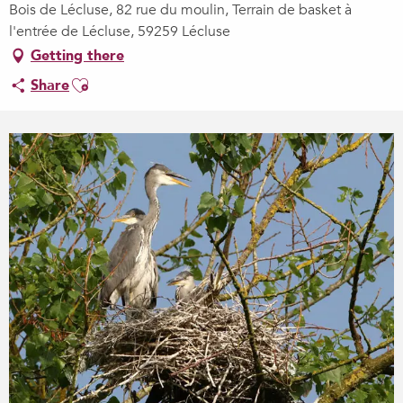
Bois de Lécluse, 82 rue du moulin, Terrain de basket à
l'entrée de Lécluse, 59259 Lécluse
Getting there
Ajouter aux favoris
Share