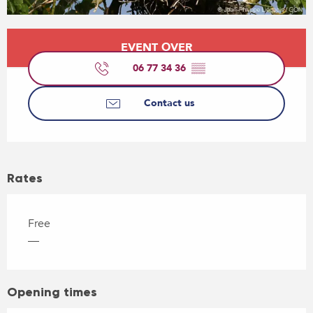
Opening hours & contact details
EVENT OVER
06 77 34 36
▒▒
Contact us
Rates
Free
—
Opening times