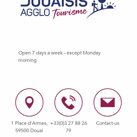
Open 7 days a week - except Monday
morning
1 Place d'Armes,
+33(0)3 27 88 26
Contact-us
59500 Douai
79