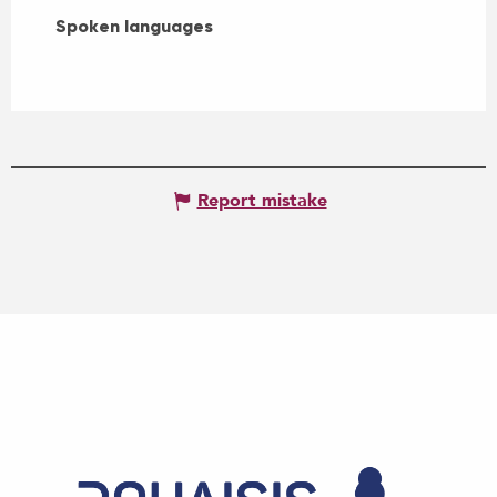
Spoken languages
Spoken languages
Report mistake