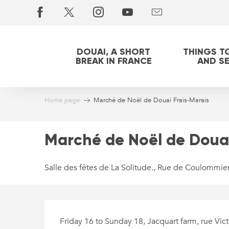
Aller
au
contenu
principal
DOUAI, A SHORT
THINGS T
BREAK IN FRANCE
AND S
Home page
Marché de Noël de Douai Frais-Marais
Marché de Noël de Douai
Salle des fêtes de La Solitude., Rue de Coulommie
Description
Friday 16 to Sunday 18, Jacquart farm, rue Vic