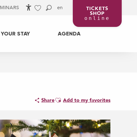
en
EMINARS
TICKETS
SHOP
Accessibilité
Search
Voir les favoris
online
 YOUR STAY
AGENDA
Ajouter aux favoris
Share
Add to my favorites