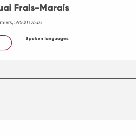
ai Frais-Marais
mmiers, 59500 Douai
Spoken languages
Spoken languages