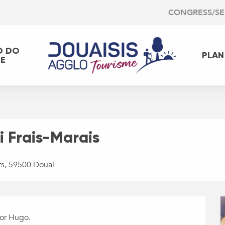
CONGRESS/S
O DO
PLAN
EE
 Frais-Marais
rs, 59500 Douai
tor Hugo.