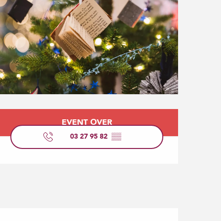
Opening hours & contact
EVENT OVER
03 27 95 82
▒▒