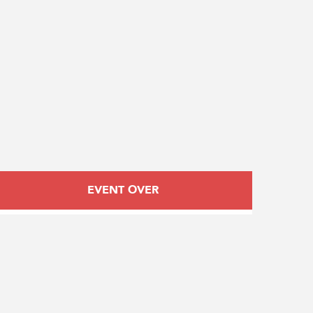
Opening hours & contact
EVENT OVER