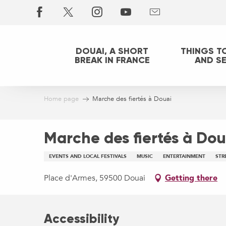
Aller
au
contenu
principal
DOUAI, A SHORT
THINGS T
BREAK IN FRANCE
AND S
Home page
Marche des fiertés à Douai
Marche des fiertés à Dou
EVENTS AND LOCAL FESTIVALS
MUSIC
ENTERTAINMENT
STR
Place d'Armes, 59500 Douai
Getting there
Accessibility