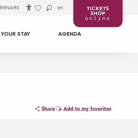
en
EMINARS
TICKETS
SHOP
Accessibilité
Search
Voir les favoris
online
 YOUR STAY
AGENDA
Ajouter aux favoris
Share
Add to my favorites