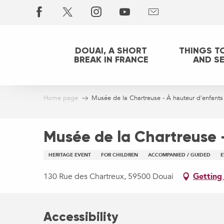
Aller
au
contenu
principal
DOUAI, A SHORT
THINGS T
BREAK IN FRANCE
AND S
Home page
Musée de la Chartreuse - À hauteur d'enfants
Musée de la Chartreuse 
HERITAGE EVENT
FOR CHILDREN
ACCOMPANIED / GUIDED
E
130 Rue des Chartreux, 59500 Douai
Getting
Accessibility