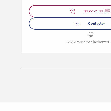
03 27 71 38
▒▒
Contacter
www.museedelachartreus