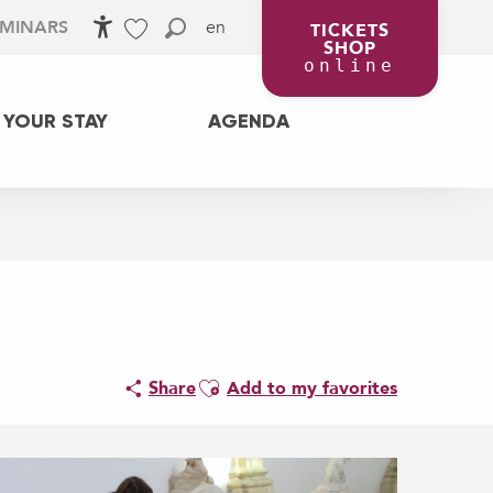
en
EMINARS
TICKETS
SHOP
Accessibilité
Search
Voir les favoris
online
 YOUR STAY
AGENDA
Ajouter aux favoris
Share
Add to my favorites