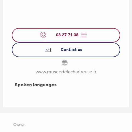
03 27 71 38
▒▒
Contact us
www.museedelachartreuse.fr
Spoken languages
Spoken languages
Owner