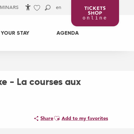
en
EMINARS
TICKETS
SHOP
Accessibilité
Search
Voir les favoris
online
 YOUR STAY
AGENDA
xe - La courses aux
Ajouter aux favoris
Share
Add to my favorites