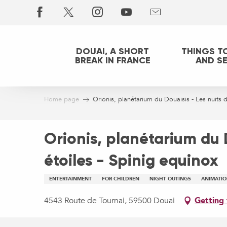
Aller
au
contenu
principal
DOUAI, A SHORT
THINGS T
BREAK IN FRANCE
AND S
Home page
Orionis, planétarium du Douaisis - Les nuits d
Orionis, planétarium du D
étoiles - Spinig equinox
ENTERTAINMENT
FOR CHILDREN
NIGHT OUTINGS
ANIMATI
4543 Route de Tournai, 59500 Douai
Getting 