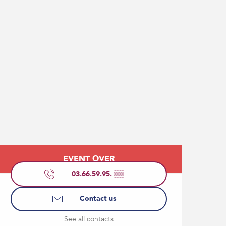
Opening hours & contact
EVENT OVER
03.66.59.95.
▒▒
Contact us
See all contacts