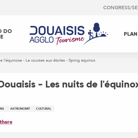
CONGRESS/S
O DO
PLAN
EE
e l'équinoxe - La courses aux étoiles - Spinig equinox
ouaisis - Les nuits de l'équino
ONS
ASTRONOMY
CULTURAL
there