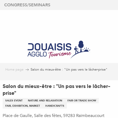
Aller
CONGRESS/SEMINARS
au
contenu
principal
Home page
Salon du mieux-être : "Un pas vers le lâcher-prise"
Salon du mieux-être : "Un pas vers le lâcher-
prise"
SALES EVENT
NATURE AND RELAXATION
FAIR OR TRADE SHOW
FAIR, EXHIBITION, MARKET
HANDICRAFTS
Place de Gaulle, Salle des fêtes, 59283 Raimbeaucourt