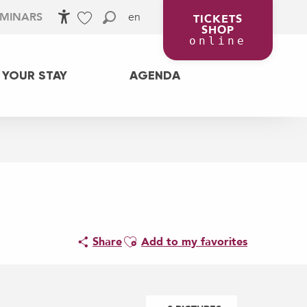
en
EMINARS
TICKETS
SHOP
Accessibilité
Search
Voir les favoris
online
 YOUR STAY
AGENDA
Ajouter aux favoris
Share
Add to my favorites