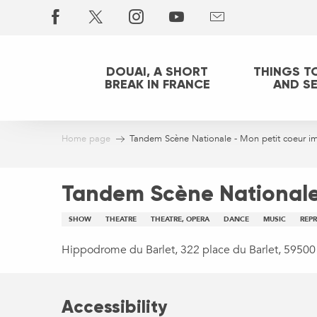
Aller
au
contenu
principal
DOUAI, A SHORT
THINGS T
BREAK IN FRANCE
AND S
Home page
Tandem Scène Nationale - Mon petit coeur im
Tandem Scène Nationale 
SHOW
THEATRE
THEATRE, OPERA
DANCE
MUSIC
REP
Hippodrome du Barlet, 322 place du Barlet, 59500
Accessibility