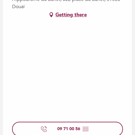
Douai
Getting there
09 71 00 56
▒▒