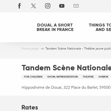
Aller
au
contenu
principal
DOUAI, A SHORT
THINGS T
BREAK IN FRANCE
AND S
Home page
Tandem Scène Nationale - Théâtre jeune pu
Tandem Scène Nationale
FOR CHILDREN
SHOW, REPRESENTATION
THEATRE
HUMOR
Hippodrome de Douai, 322 Place du Barlet, 59500
Rates