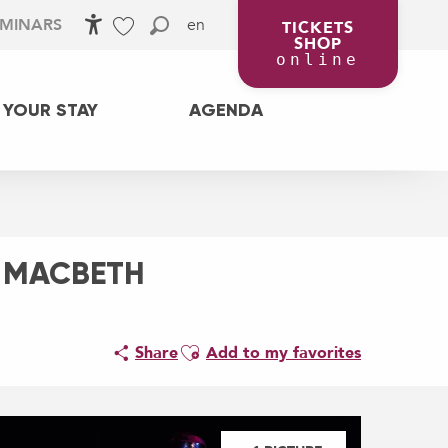
en
EMINARS
TICKETS
SHOP
Accessibilité
Search
Voir les favoris
online
 YOUR STAY
AGENDA
BY MACBETH
Ajouter aux favoris
Share
Add to my favorites