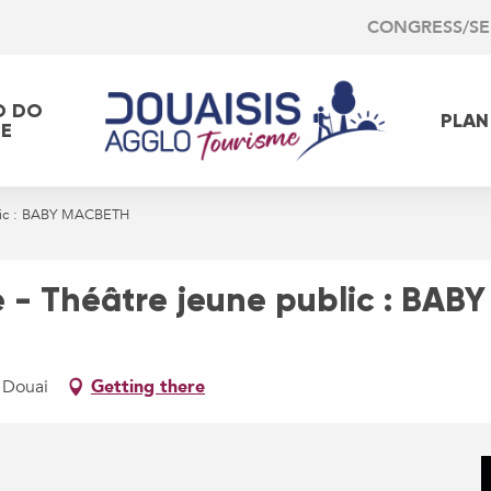
CONGRESS/S
O DO
PLAN
EE
blic : BABY MACBETH
 - Théâtre jeune public : BA
 Douai
Getting there